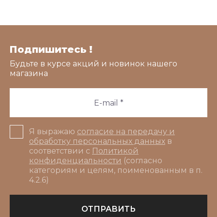
Подпишитесь !
Будьте в курсе акций и новинок нашего
магазина
Я выражаю
согласие на передачу и
обработку персональных данных
в
соответствии с
Политикой
конфиденциальности
(согласно
категориям и целям, поименованным в п.
4.2.6)
ОТПРАВИТЬ