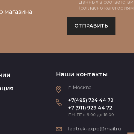
данных
в соответств
(согласно категориям
о магазина
ОТПРАВИТЬ
Наши контакты
нии
ация
г. Москва
+7(495) 724 44 72
+7 (911) 929 44 72
ПН-ПТ с 9:00 до 18:00
ledtrek-expo@mail.ru