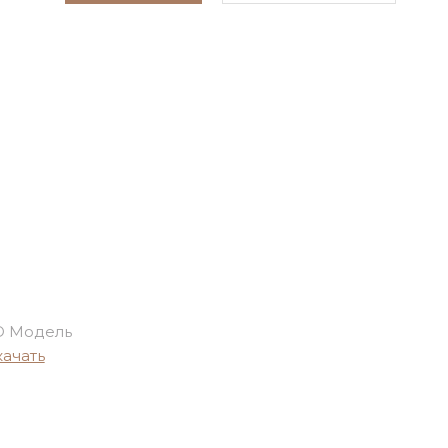
D Модель
качать