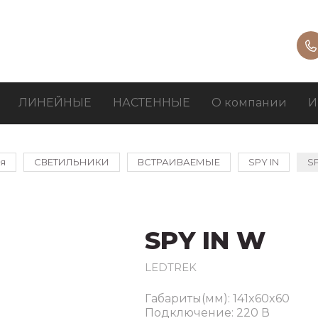
ЛИНЕЙНЫЕ
НАСТЕННЫЕ
О компании
И
ая
СВЕТИЛЬНИКИ
ВСТРАИВАЕМЫЕ
SPY IN
SP
SPY IN W
LEDTREK
Габариты(мм): 141x60x60
Подключение: 220 В