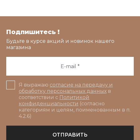
Подпишитесь !
Будьте в курсе акций и новинок нашего
магазина
Я выражаю
согласие на передачу и
обработку персональных данных
в
соответствии с
Политикой
конфиденциальности
(согласно
категориям и целям, поименованным в п.
4.2.6)
ОТПРАВИТЬ